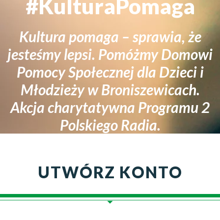
#KulturaPomaga
Kultura pomaga – sprawia, że
jesteśmy lepsi. Pomóżmy Domowi
Pomocy Społecznej dla Dzieci i
Młodzieży w Broniszewicach.
Akcja charytatywna Programu 2
Polskiego Radia.
UTWÓRZ KONTO